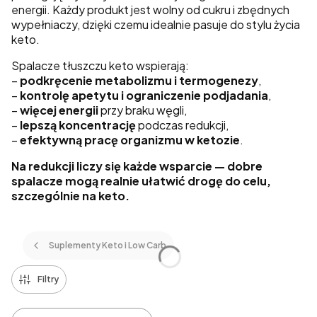
energii. Każdy produkt jest wolny od cukru i zbędnych
wypełniaczy, dzięki czemu idealnie pasuje do stylu życia
keto.
Spalacze tłuszczu keto wspierają:
–
podkręcenie metabolizmu i termogenezy
,
–
kontrolę apetytu i ograniczenie podjadania
,
–
więcej energii
przy braku węgli,
–
lepszą koncentrację
podczas redukcji,
–
efektywną pracę organizmu w ketozie
.
Na redukcji liczy się każde wsparcie — dobre
spalacze mogą realnie ułatwić drogę do celu,
szczególnie na keto.
Suplementy Keto i Low Carb
Filtry