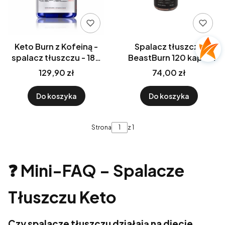
Keto Burn z Kofeiną -
Spalacz tłuszczu
spalacz tłuszczu - 180
BeastBurn 120 kaps.
kapsułek Be Keto
BeastPink
129,90 zł
74,00 zł
Do koszyka
Do koszyka
Strona
z 1
❓
Mini-FAQ – Spalacze
Tłuszczu Keto
Czy spalacze tłuszczu działają na diecie