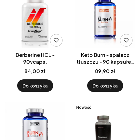
Berberine HCL -
Keto Burn - spalacz
90vcaps.
tłuszczu - 90 kapsułek
Be Keto
84,00 zł
89,90 zł
Do koszyka
Do koszyka
Nowość