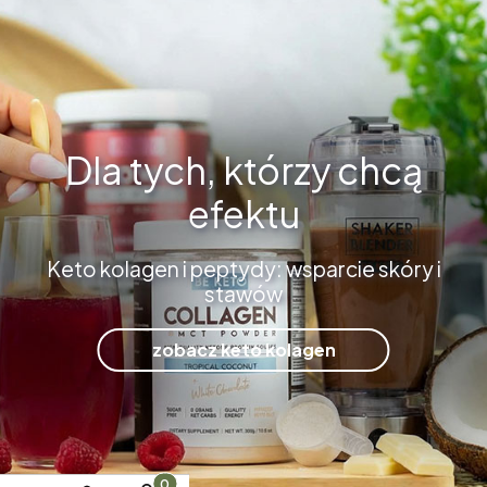
Dla tych, którzy chcą
efektu
Keto kolagen i peptydy: wsparcie skóry i
stawów
zobacz keto kolagen