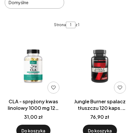
Domyślne
Lista produktów
Strona
z 1
CLA - sprężony kwas
Jungle Burner spalacz
linolowy 1000 mg 120
tłuszczu 120 kaps.
kaps. Vitalmax
7Nutrition
31,00 zł
76,90 zł
Do koszyka
Do koszyka