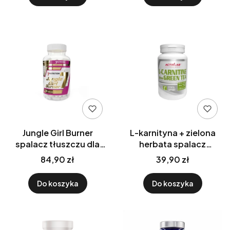
Jungle Girl Burner
L-karnityna + zielona
spalacz tłuszczu dla
herbata spalacz
kobiet 120 kaps.
tłuszczu 60 kaps.
84,90 zł
39,90 zł
7Nutrition
Activlab
Do koszyka
Do koszyka