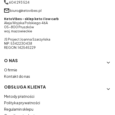
604 293 524
biuro@ketovibes.pl
KetoVibes - sklep keto i low carb
Aleja Wojska Polskiego 46A
05-800 Pruszków
woj. mazowieckie
JS Project Joanna Szarzyńska
NIP: 5342230438
REGON: 142545229
Linki w stopce
O NAS
O firmie
Kontakt do nas
OBSŁUGA KLIENTA
Metody płatności
Polityka prywatności
Regulamin sklepu