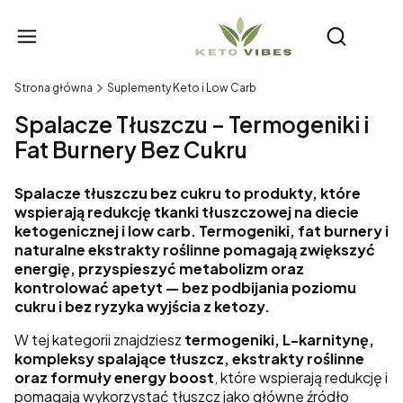
Produ
Otwórz wy
Strona główna
Suplementy Keto i Low Carb
Spalacze Tłuszczu – Termogeniki i
Fat Burnery Bez Cukru
Spalacze tłuszczu bez cukru to produkty, które
wspierają redukcję tkanki tłuszczowej na diecie
ketogenicznej i low carb. Termogeniki, fat burnery i
naturalne ekstrakty roślinne pomagają zwiększyć
energię, przyspieszyć metabolizm oraz
kontrolować apetyt — bez podbijania poziomu
cukru i bez ryzyka wyjścia z ketozy.
W tej kategorii znajdziesz
termogeniki, L-karnitynę,
kompleksy spalające tłuszcz, ekstrakty roślinne
oraz formuły energy boost
, które wspierają redukcję i
pomagają wykorzystać tłuszcz jako główne źródło