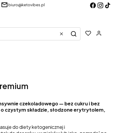
biuro@ketovibes.pl
Produkty w k
Wyczyść
Szukaj
Premium
tensywnie czekoladowego — bez cukru i bez
rb o czystym składzie, słodzone erytrytolem,
asuje do diety ketogenicznej i