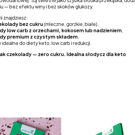
owodanowej. Są świetne jako szybka słodka przekąska, doda
iu — bez efektu winy i bez skoków glukozy.
i znajdziesz:
ekolady bez cukru
(mleczne, gorzkie, białe),
dy low carb z orzechami, kokosem lub nadzieniem
,
ady premium z czystym składem
,
 idealne do diety keto, low carb i redukcji.
k czekolady — zero cukru. Idealna słodycz dla keto
duktów