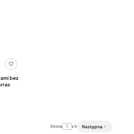
nami bez
orras
Następna
Strona
z 6