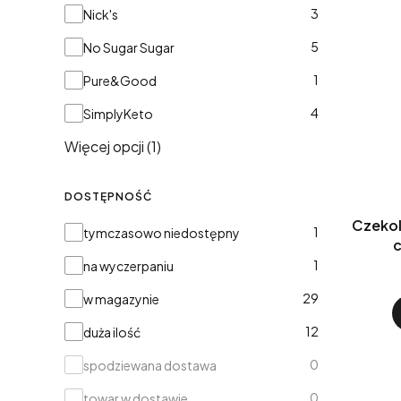
3
Nick's
5
No Sugar Sugar
1
Pure&Good
4
SimplyKeto
Więcej opcji (1)
DOSTĘPNOŚĆ
Czekol
Dostępność
1
tymczasowo niedostępny
1
na wyczerpaniu
29
w magazynie
12
duża ilość
0
spodziewana dostawa
0
towar w dostawie