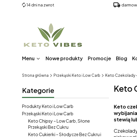
14 dni na zwrot
darmowa
Menu
Nowe produkty
Promocje
Blog
K
Strona główna
Przekąski Keto i Low Carb
Keto Czekolady –
Keto 
Kategorie
Produkty Keto i Low Carb
Keto czek
wybijania
Przekąski Keto i Low Carb
stewią lu
Keto Chipsy – Low Carb, Słone
Przekąski Bez Cukru
Czekolady 
Keto Cukierki – Słodycze Bez Cukru i