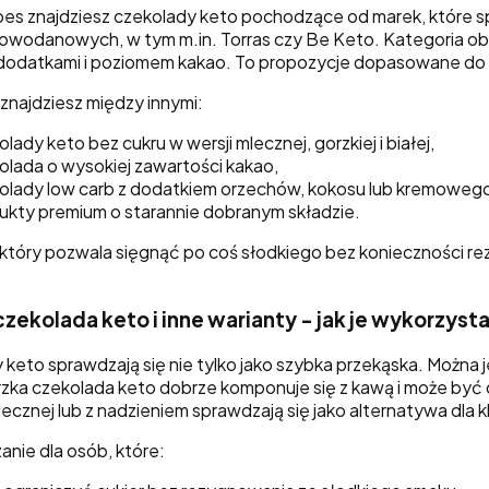
es znajdziesz czekolady keto pochodzące od marek, które sp
owodanowych, w tym m.in. Torras czy Be Keto. Kategoria obej
dodatkami i poziomem kakao. To propozycje dopasowane do r
znajdziesz między innymi:
lady keto bez cukru w wersji mlecznej, gorzkiej i białej,
olada o wysokiej zawartości kakao,
olady low carb z dodatkiem orzechów, kokosu lub kremowego
ukty premium o starannie dobranym składzie.
 który pozwala sięgnąć po coś słodkiego bez konieczności r
zekolada keto i inne warianty - jak je wykorzyst
 keto sprawdzają się nie tylko jako szybka przekąska. Można
zka czekolada keto dobrze komponuje się z kawą i może być 
lecznej lub z nadzieniem sprawdzają się jako alternatywa dla
anie dla osób, które: