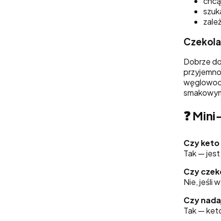
chcą
szuk
zależ
Czekola
Dobrze do
przyjemno
węglowoda
smakowym 
❓
Mini
Czy keto
Tak — jest
Czy czek
Nie, jeśli
Czy nada
Tak — keto