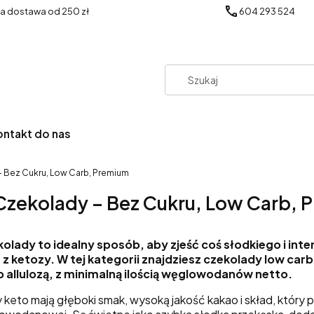
 dostawa od 250 zł
604 293 524
ontakt do nas
 Bez Cukru, Low Carb, Premium
Czekolady – Bez Cukru, Low Carb, 
olady to idealny sposób, aby zjeść coś słodkiego i in
 z ketozy. W tej kategorii znajdziesz czekolady low ca
b allulozą, z minimalną ilością węglowodanów netto.
keto mają głęboki smak, wysoką jakość kakao i skład, który p