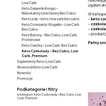
niskowęgl
Low Carb
ciężkim dn
Keto Galaretki Konjac –
Niskokaloryczne Desery Bez Cukru
W kategori
–
keto cz
Keto Lody - keto / low carb bez cukru
–
czekola
Keto Croissanty i Rogaliki – Low Carb
–
czekol
Bez Cukru
– produkty
Keto Batony – Bez Cukru, Low Carb,
Proteinowe
Pełny sma
Keto Ciastka – Low Carb, Bez Cukru
Keto Czekolady – Bez Cukru, Low
Carb, Premium
Suplementy Keto i Low Carb
Akcesoria Keto i Low Carb
Nowości
Lista pro
Promocje
Koniec menu
Podkategorie i filtry
w kategorii: Keto Czekolady – Bez Cukru, Low
Carb, Premium