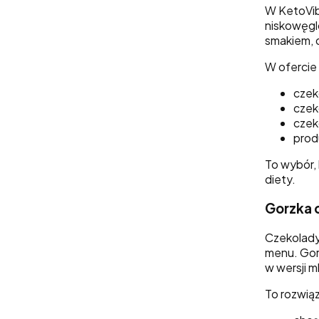
W KetoVib
niskowęgl
smakiem, 
W ofercie 
czeko
czek
czek
prod
To wybór,
diety.
Gorzka c
Czekolady
menu. Gor
w wersji m
To rozwiąz