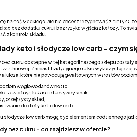
tę na coś słodkiego, ale nie chcesz rezygnować z diety? Cz
akao bez dodatku cukru i bez ryzyka wyjścia z ketozy. To św
ć z kontrolą składu.
ady keto i słodycze low carb - czym si
bez cukru dostępne w tej kategorii naszego sklepu zostały s
wodanowej. Zamiast tradycyjnego cukru wykorzystuje się w ni
y alluloza, które nie powodują gwałtownych wzrostów poziomu
i poziom węglowodanów netto,
ka zawartość kakao i intensywny smak,
y, przejrzysty skład,
sowanie do diety keto i low carb.
mu słodycze low carb mogą być elementem codziennego jadłos
y bez cukru - co znajdziesz w ofercie?