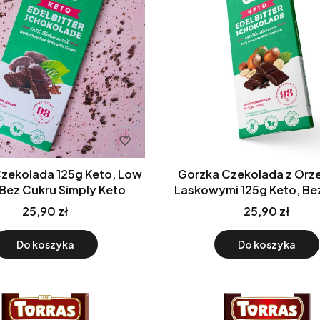
olada 125g Keto, Low
Gorzka Czekolada z Orz
 Bez Cukru Simply Keto
Laskowymi 125g Keto, Be
SimplyKeto
25,90 zł
25,90 zł
Do koszyka
Do koszyka