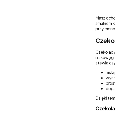
Masz ocho
smakiem k
przyjemnoś
Czekol
Czekolady 
niskowęglo
stewia cz
nisk
wyso
prost
dopa
Dzięki te
Czekolad