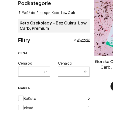
Podkategorie
Wróć do: Przekąski Keto i Low Carb
Keto Czekolady – Bez Cukru, Low
Carb, Premium
Filtry
Wyczyść
CENA
Gorzka Czek
Cena od
Cena do
Carb,
zł
zł
MARKA
Marka
3
BeKeto
1
Inlead