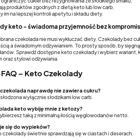
 ograniczyć cukier bez rezygnowania ze słodkiego smaku,
ają produktów zgodnych z dietą keto lub low carb,
y im na lepszej kontroli apetytu i składu diety.
dy keto - świadoma przyjemność bez kompromi
brana czekolada nie musi wykluczać diety. Czekolady bez 
ścią a świadomym odżywianiem. To prosty sposób, by sięgną
nów. Sprawdź dostępne keto czekolady i wybierz wariant, k
oraz stylowi odżywiania.
-FAQ – Keto Czekolady
 czekolada naprawdę nie zawiera cukru?
 słodzona wyłącznie słodzikami low carb.
olada keto wybiję mnie z ketozy?
 wybierzesz taką z minimalną ilością węglowodanów netto.
je się do wypieków?
 czekolady świetnie sprawdzają się w ciastach i deserach.