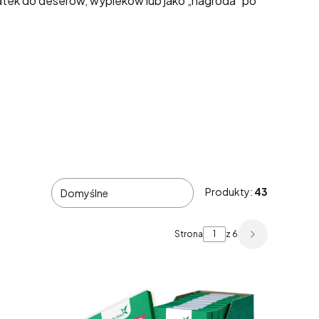
tek do deserów, wypieków lub jako „nagroda” po
Produkty:
43
Domyślne
Strona
z 6