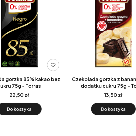
da gorzka 85% kakao bez
Czekolada gorzka z bana
ukru 75g - Torras
dodatku cukru 75g - T
22,50 zł
13,50 zł
Do koszyka
Do koszyka