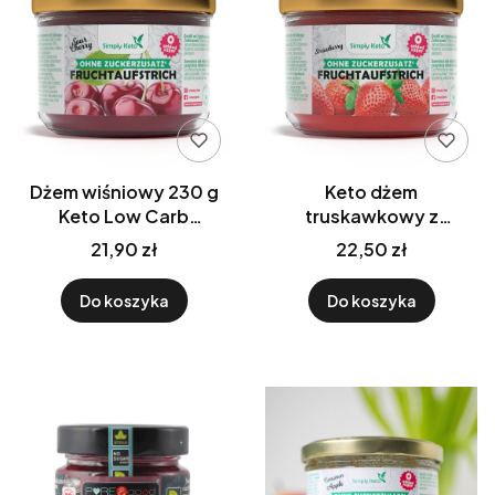
Dżem wiśniowy 230 g
Keto dżem
Keto Low Carb
truskawkowy z
SimplyKeto
erytrytolem 230 g -
21,90 zł
22,50 zł
Simply Keto
Do koszyka
Do koszyka