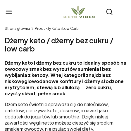
Produ
Otwórz wy
Strona główna
Produkty Keto i Low Carb
Dżemy keto / dżemy bez cukru /
low carb
Dżemy keto i dżemy bez cukru to idealny sposób na
owocowy smak bez wyrzutów sumienia i bez
wybijania z ketozy. W tej kategorii znajdziesz
niskowęglowodanowe konfitury i dżemy słodzone
erytrytolem, stewią lub allulozą — zero cukru,
czysty skład, pełen smak.
Dżem keto świetnie sprawdza się do naleśników,
omletów, pieczywa keto, deserów, a nawet jako
dodatek do jogurtów lub smoothie. Dzięki niskiej
zawartości węgli netto możesz cieszyć się słodkim
smakiem owoców, nie psując swojej diety.