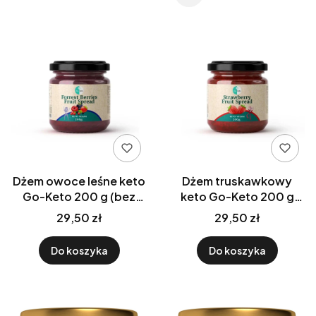
Dżem owoce leśne keto
Dżem truskawkowy
Go-Keto 200 g (bez
keto Go-Keto 200 g
dodatku cukru)
(bez dodatku cukru)
29,50 zł
29,50 zł
Do koszyka
Do koszyka