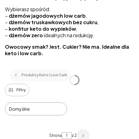
Wybierasz spośród:
–
dżemów jagodowych low carb
,
–
dżemów truskawkowych bez cukru
,
–
konfitur keto do wypieków
,
–
dżemów zero
idealnych na redukcję.
Owocowy smak? Jest. Cukier? Nie ma. Idealne dla
keto i low carb.
Produkty Keto i Low Carb
Filtry
Domyślne
Lista produktów
Strona
z 2