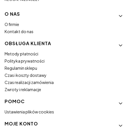
Linki w stopce
O NAS
O firmie
Kontakt do nas
OBSŁUGA KLIENTA
Metody płatności
Polityka prywatności
Regulamin sklepu
Czas i koszty dostawy
Czas realizacji zamówienia
Zwroty i reklamacje
POMOC
Ustawienia plików cookies
MOJE KONTO