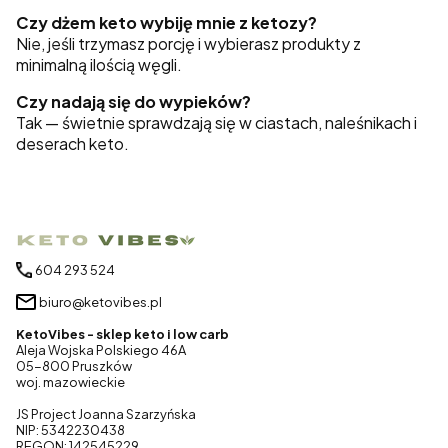
Czy dżem keto wybiję mnie z ketozy?
Nie, jeśli trzymasz porcję i wybierasz produkty z
minimalną ilością węgli.
Czy nadają się do wypieków?
Tak — świetnie sprawdzają się w ciastach, naleśnikach i
deserach keto.
604 293 524
biuro@ketovibes.pl
KetoVibes - sklep keto i low carb
Aleja Wojska Polskiego 46A
05-800 Pruszków
woj. mazowieckie
JS Project Joanna Szarzyńska
NIP: 5342230438
REGON: 142545229