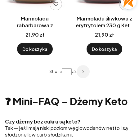
Marmolada
Marmolada śliwkowa z
rabarbarowa z
erytrytolem 230 g Keto
erytrytolem 230 g Keto
Low Carb SimplyKeto
21,90 zł
21,90 zł
Low Carb SimplyKeto
Do koszyka
Do koszyka
Strona
z 2
❓
Mini-FAQ – Dżemy Keto
Czy dżemy bez cukru są keto?
Tak — jeśli mają niski poziom węglowodanów netto i są
słodzone low carb słodzikami.