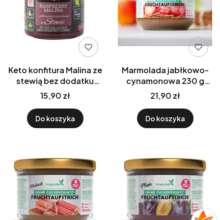
Keto konfitura Malina ze
Marmolada jabłkowo-
stewią bez dodatku
cynamonowa 230 g
cukru 200g
Keto Low carb Simply
15,90 zł
21,90 zł
PURE&good
Keto
Do koszyka
Do koszyka